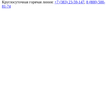
Круглосуточная горячая линия:
+7 (383) 23-59-147
,
8 (800) 500-
81-74