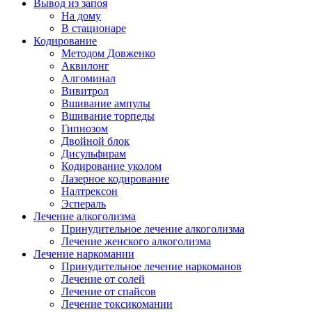
Вывод из запоя
На дому
В стационаре
Кодирование
Методом Довженко
Аквилонг
Алгоминал
Вивитрол
Вшивание ампулы
Вшивание торпеды
Гипнозом
Двойной блок
Дисульфирам
Кодирование уколом
Лазерное кодирование
Налтрексон
Эспераль
Лечение алкоголизма
Принудительное лечение алкоголизма
Лечение женского алкоголизма
Лечение наркомании
Принудительное лечение наркоманов
Лечение от солей
Лечение от спайсов
Лечение токсикомании