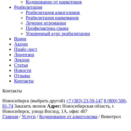
Кодирование от наркотиков
Реабилитация
Реабилитация алкоголиков
Реабилитация наркоманов
Лечение игромании
Профилактика срыва
Ускоренный курс реабилитации
Врачи
Акции
Прайс-лист
Лицензии
Лекции
Статьи
Новости
Отзывы
Контакты
Контакты
Новосибирск
(выбрать другой)
+7 (383) 23-59-147
8 (800) 500-
81-74
Заказать звонок
Адрес:
Новосибирская область, г.
Новосибирск, улица Восход, 1А, офис 407
Главная
/
Услуги
/
Кодирование от алкоголизма
/
Вивитрол