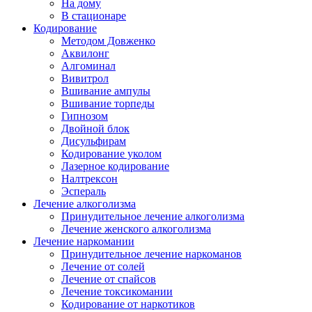
На дому
В стационаре
Кодирование
Методом Довженко
Аквилонг
Алгоминал
Вивитрол
Вшивание ампулы
Вшивание торпеды
Гипнозом
Двойной блок
Дисульфирам
Кодирование уколом
Лазерное кодирование
Налтрексон
Эспераль
Лечение алкоголизма
Принудительное лечение алкоголизма
Лечение женского алкоголизма
Лечение наркомании
Принудительное лечение наркоманов
Лечение от солей
Лечение от спайсов
Лечение токсикомании
Кодирование от наркотиков