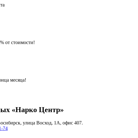
йта
% от стоимости!
онца месяца!
мых «Нарко Центр»
осибирск, улица Восход, 1А, офис 407.
1-74