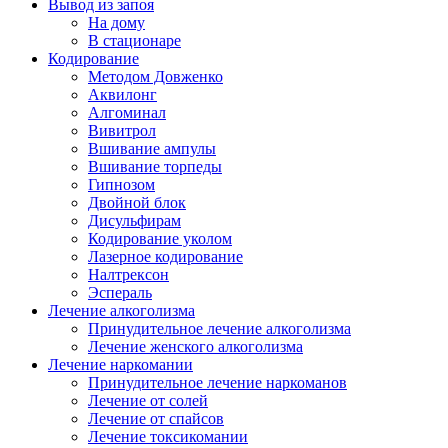
Вывод из запоя
На дому
В стационаре
Кодирование
Методом Довженко
Аквилонг
Алгоминал
Вивитрол
Вшивание ампулы
Вшивание торпеды
Гипнозом
Двойной блок
Дисульфирам
Кодирование уколом
Лазерное кодирование
Налтрексон
Эспераль
Лечение алкоголизма
Принудительное лечение алкоголизма
Лечение женского алкоголизма
Лечение наркомании
Принудительное лечение наркоманов
Лечение от солей
Лечение от спайсов
Лечение токсикомании